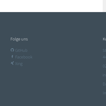
Folge uns
K
GitHub
S
Facebook
4
Xing
0
i
D
I