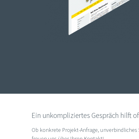
Ein unkompliziertes Gespräch hilft of
Ob konkrete Projekt-Anfrage, unverbindliches
freuen uns über Ihren Kontakt!