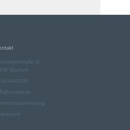
ontakt
tühmeyerstraße 33
4787 Bochum
234 41470390
nfo@onvard.de
atenschutzerklärung
mpressum