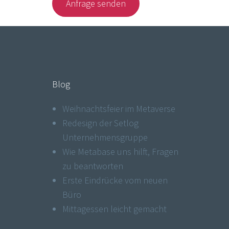
Anfrage senden
Blog
Weihnachtsfeier im Metaverse
Redesign der Setlog
Unternehmens­gruppe
Wie Metabase uns hilft, Fragen
zu beantworten
Erste Eindrücke vom neuen
Büro
Mittagessen leicht gemacht